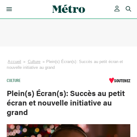
Skip
to
content
Accueil
»
Culture
»
Plein(s) Écran(s): Succès au petit écran et
nouvelle initiative au grand
CULTURE
SOUTENEZ
Plein(s) Écran(s): Succès au petit
écran et nouvelle initiative au
grand