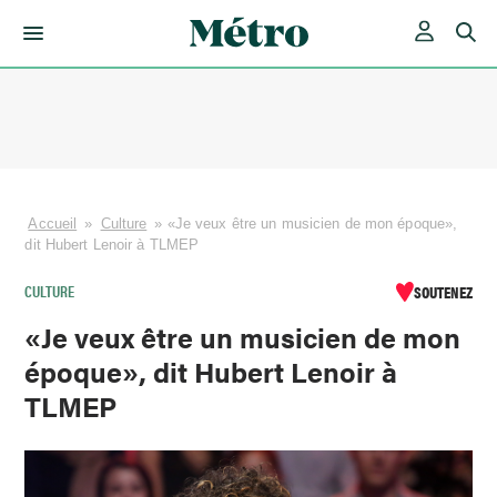
Skip
to
content
Accueil
»
Culture
»
«Je veux être un musicien de mon époque»,
dit Hubert Lenoir à TLMEP
CULTURE
SOUTENEZ
«Je veux être un musicien de mon
époque», dit Hubert Lenoir à
TLMEP