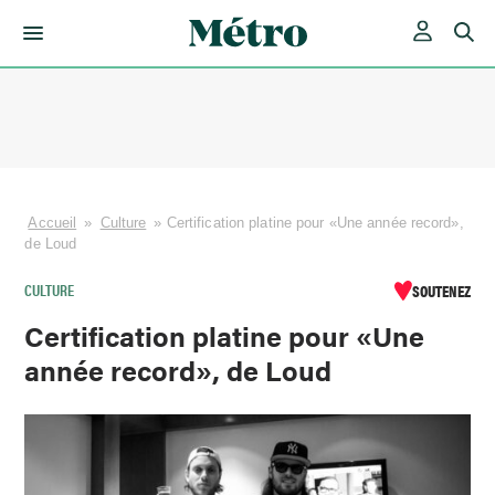
Skip
to
content
Accueil
»
Culture
»
Certification platine pour «Une année record»,
de Loud
CULTURE
SOUTENEZ
Certification platine pour «Une
année record», de Loud