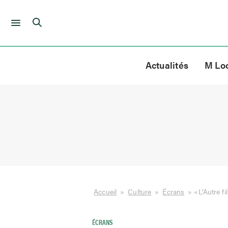
Skip
to
Actualités
M Lo
content
Accueil
»
Culture
»
Écrans
»
«L’Autre fi
ÉCRANS