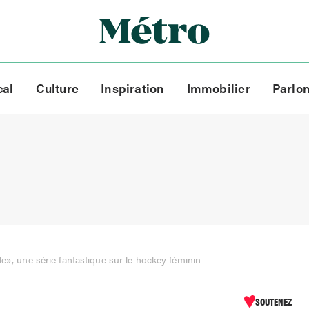
cal
Culture
Inspiration
Immobilier
Parlo
lle», une série fantastique sur le hockey féminin
SOUTENEZ