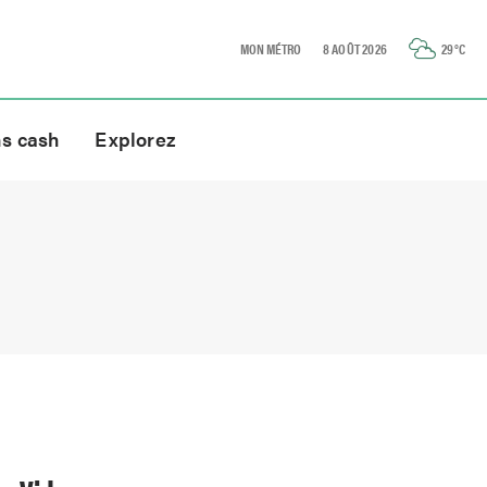
MON MÉTRO
8 AOÛT 2026
29
°C
ns cash
Explorez