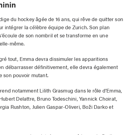
minin
dige du hockey âgée de 16 ans, qui rêve de quitter son
ur intégrer la célèbre équipe de Zurich. Son plan
 s’écoule de son nombril et se transforme en une
d’elle-même.
gré tout, Emma devra dissimuler les apparitions
’en débarrasser définitivement, elle devra également
 de son pouvoir mutant.
mprend notamment Lilith Grasmug dans le rôle d’Emma,
Hubert Delattre, Bruno Todeschini, Yannick Choirat,
gia Rushton, Julien Gaspar-Oliveri, Boži Darko et