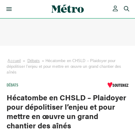
Skip
to
content
Accueil
»
Débats
»
Hécatombe en CHSLD – Plaidoyer pour
dépolitiser l’enjeu et pour mettre en œuvre un grand chantier des
aînés
DÉBATS
SOUTENEZ
Hécatombe en CHSLD – Plaidoyer
pour dépolitiser l’enjeu et pour
mettre en œuvre un grand
chantier des aînés