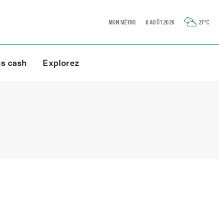
MON MÉTRO
8 AOÛT 2026
27
°C
ns cash
Explorez