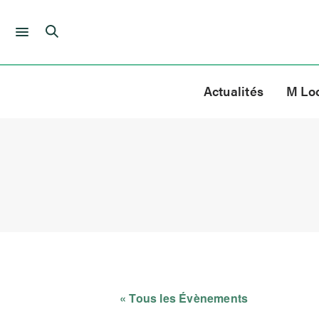
Skip
to
Actualités
M Lo
content
« Tous les Évènements