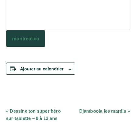
montreal.ca
Ajouter au calendrier
Navigation
«
Dessine ton super héro
Djamboola les mardis
»
Évènement
sur tablette – 8 à 12 ans