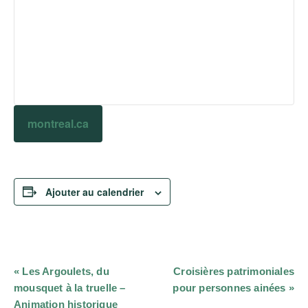
montreal.ca
Ajouter au calendrier
Navigation
«
Les Argoulets, du
Croisières patrimoniales
Évènement
mousquet à la truelle –
pour personnes ainées
»
Animation historique