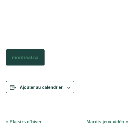
montreal.ca
Ajouter au calendrier
Navigation
«
Plaisirs d’hiver
Mardis jeux vidéo
»
Évènement