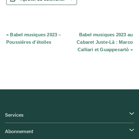
Navigation
«
Babel musiques 2023 –
Babel musiques 2023 au
Évènement
Poussières d’étoiles
Cabaret Juste-Là : Marco
Calliari et Guappecartò
»
Services
Abonnement