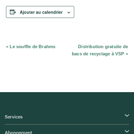
Ajouter au calendrier
Navigation
«
Le souffle de Brahms
Distribution gratuite de
Évènement
bacs de recyclage à VSP
»
Services
Abonnement