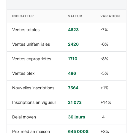
INDICATEUR
VALEUR
VARIATION
Ventes totales
4623
-7%
Ventes unifamiliales
2426
-6%
Ventes copropriétés
1710
-8%
Ventes plex
486
-5%
Nouvelles inscriptions
7564
+1%
Inscriptions en vigueur
21 073
+14%
Delai moyen
30 jours
-4
Prix médian maison
645 000$
+3%