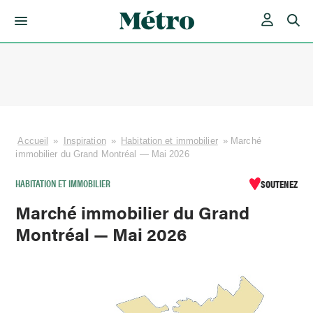
Skip
to
content
Accueil
»
Inspiration
»
Habitation et immobilier
»
Marché
immobilier du Grand Montréal — Mai 2026
HABITATION ET IMMOBILIER
SOUTENEZ
Marché immobilier du Grand
Montréal — Mai 2026