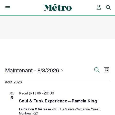
Skip
to
content
Maintenant
 - 
8/8/2026
Rech
Nav
Recherche
Liste
de
Sélectionnez
et
une
août 2026
vue
date.
Év
navig
23:00
6 août @ 18:00
-
JEU
6
Soul & Funk Experience – Pamela King
de
Le Balcon X Terrasse
463 Rue Sainte-Catherine Ouest,
Montreal, QC