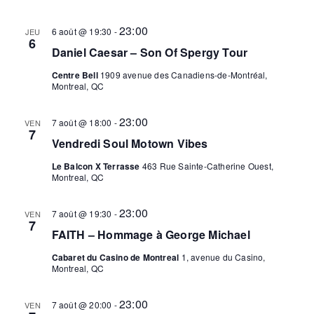
vues
23:00
Évèn
6 août @ 19:30
-
JEU
6
Daniel Caesar – Son Of Spergy Tour
Centre Bell
1909 avenue des Canadiens-de-Montréal,
Montreal, QC
23:00
7 août @ 18:00
-
VEN
7
Vendredi Soul Motown Vibes
Le Balcon X Terrasse
463 Rue Sainte-Catherine Ouest,
Montreal, QC
23:00
7 août @ 19:30
-
VEN
7
FAITH – Hommage à George Michael
Cabaret du Casino de Montreal
1, avenue du Casino,
Montreal, QC
23:00
7 août @ 20:00
-
VEN