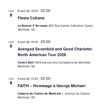
vues
23:00
Évèn
8 août @ 18:00
-
SAM
8
Fiesta Cubana
Le Balcon X Terrasse
463 Rue Sainte-Catherine Ouest,
Montreal, QC
23:00
8 août @ 18:00
-
SAM
8
Avenged Sevenfold and Good Charlotte:
North American Tour 2026
Centre Bell
1909 avenue des Canadiens-de-Montréal,
Montreal, QC
23:00
8 août @ 19:30
-
SAM
8
FAITH – Hommage à George Michael
Cabaret du Casino de Montreal
1, avenue du Casino,
Montreal, QC