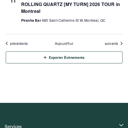
11
ROLLING QUARTZ [MY TURN] 2026 TOUR in
Montreal
Piranha Bar
680 Saint-Catherine St W, Montreal, QC
Évènements
Évènements
précédents
Aujourd'hui
suivants
Exporter Évènements
Services