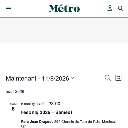
Skip
to
content
Maintenant
 - 
11/8/2026
Rech
Nav
Recherche
Liste
de
Sélectionnez
et
une
août 2026
vue
date.
Év
navig
23:00
8 août @ 14:00
-
SAM
8
Ilesoniq 2026 – Samedi
de
Parc Jean Drapeau
296 Chemin du Tour de l'isle, Montreal,
QC