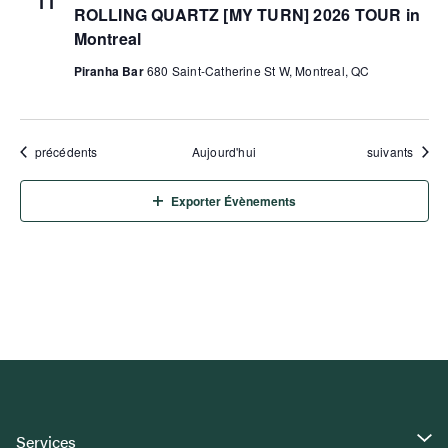
11
ROLLING QUARTZ [MY TURN] 2026 TOUR in
Montreal
Piranha Bar
680 Saint-Catherine St W, Montreal, QC
Évènements
Évènements
précédents
Aujourd'hui
suivants
Exporter Évènements
Services