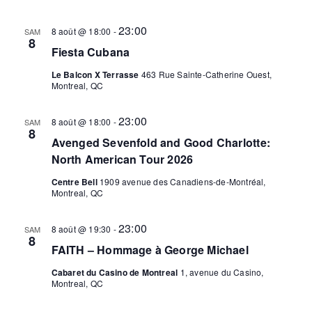
vues
23:00
Évèn
8 août @ 18:00
-
SAM
8
Fiesta Cubana
Le Balcon X Terrasse
463 Rue Sainte-Catherine Ouest,
Montreal, QC
23:00
8 août @ 18:00
-
SAM
8
Avenged Sevenfold and Good Charlotte:
North American Tour 2026
Centre Bell
1909 avenue des Canadiens-de-Montréal,
Montreal, QC
23:00
8 août @ 19:30
-
SAM
8
FAITH – Hommage à George Michael
Cabaret du Casino de Montreal
1, avenue du Casino,
Montreal, QC