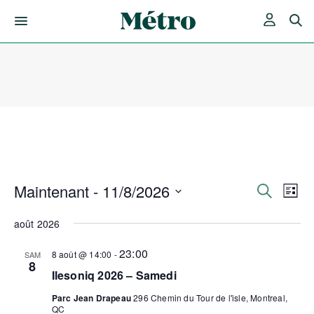
Skip
to
content
Maintenant
 - 
11/8/2026
Rech
Nav
Recherche
Liste
de
Sélectionnez
et
une
août 2026
vue
date.
Év
navig
23:00
8 août @ 14:00
-
SAM
8
Ilesoniq 2026 – Samedi
de
Parc Jean Drapeau
296 Chemin du Tour de l'isle, Montreal,
QC