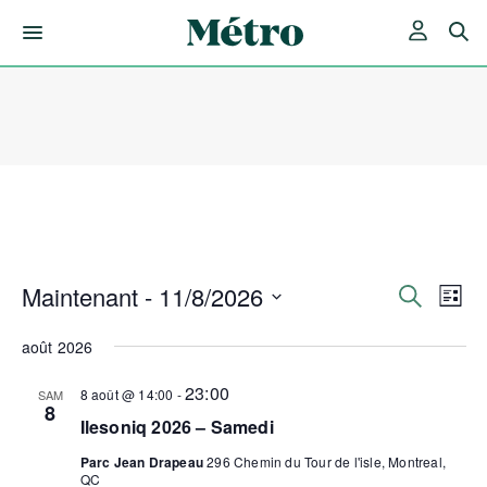
Skip
to
content
Maintenant
 - 
11/8/2026
Rech
Nav
Recherche
Liste
de
Sélectionnez
et
une
août 2026
vue
date.
Év
navig
23:00
8 août @ 14:00
-
SAM
8
Ilesoniq 2026 – Samedi
de
Parc Jean Drapeau
296 Chemin du Tour de l'isle, Montreal,
QC