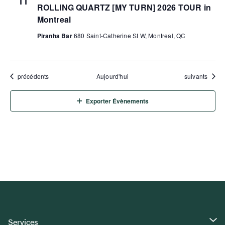
11
ROLLING QUARTZ [MY TURN] 2026 TOUR in
Montreal
Piranha Bar
680 Saint-Catherine St W, Montreal, QC
Évènements
Évènements
précédents
Aujourd'hui
suivants
Exporter Évènements
Services