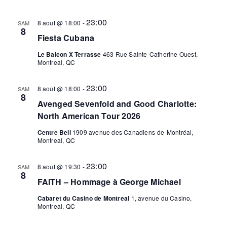
vues
23:00
Évèn
8 août @ 18:00
-
SAM
8
Fiesta Cubana
Le Balcon X Terrasse
463 Rue Sainte-Catherine Ouest,
Montreal, QC
23:00
8 août @ 18:00
-
SAM
8
Avenged Sevenfold and Good Charlotte:
North American Tour 2026
Centre Bell
1909 avenue des Canadiens-de-Montréal,
Montreal, QC
23:00
8 août @ 19:30
-
SAM
8
FAITH – Hommage à George Michael
Cabaret du Casino de Montreal
1, avenue du Casino,
Montreal, QC