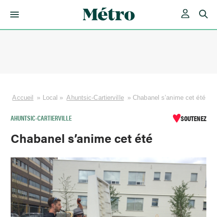
Skip
to
content
Accueil
»
Local
»
Ahuntsic-Cartierville
»
Chabanel s’anime cet été
AHUNTSIC-CARTIERVILLE
SOUTENEZ
Chabanel s’anime cet été