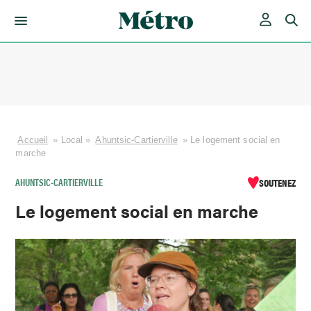
Skip
to
content
Accueil
»
Local
»
Ahuntsic-Cartierville
»
Le logement social en
marche
AHUNTSIC-CARTIERVILLE
SOUTENEZ
Le logement social en marche