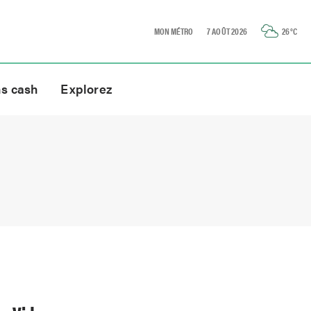
MON MÉTRO
7 AOÛT 2026
26
°C
ns cash
Explorez