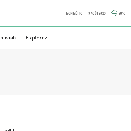
MON MÉTRO
9 AOÛT 2026
20
°C
ns cash
Explorez