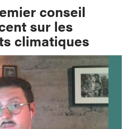
emier conseil
cent sur les
s climatiques