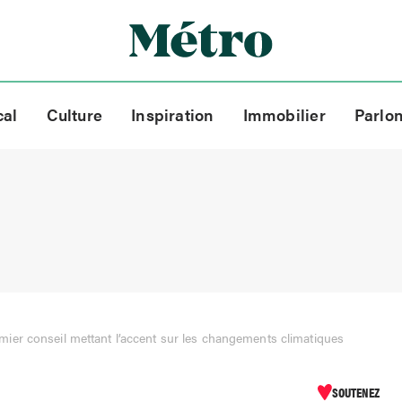
cal
Culture
Inspiration
Immobilier
Parlo
er conseil mettant l’accent sur les changements climatiques
SOUTENEZ