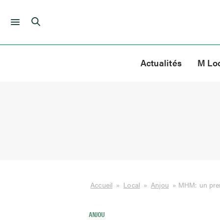
Skip
to
Actualités
M Lo
content
Accueil
»
Local
»
Anjou
»
MHM: un premi
ANJOU