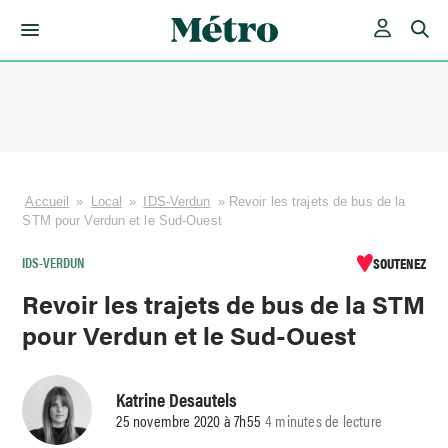
Skip
to
content
Accueil
»
Local
»
IDS-Verdun
»
Revoir les trajets de bus de la
STM pour Verdun et le Sud-Ouest
IDS-VERDUN
SOUTENEZ
Revoir les trajets de bus de la STM
pour Verdun et le Sud-Ouest
Katrine Desautels
25 novembre 2020 à 7h55
4 minutes de lecture