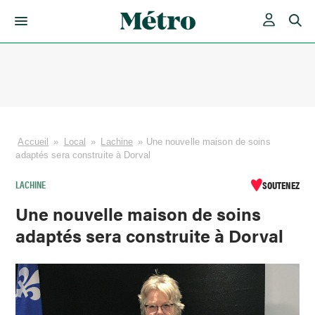
Skip
to
content
Accueil
»
Local
»
Lachine
»
Une nouvelle maison de soins
adaptés sera construite à Dorval
LACHINE
SOUTENEZ
Une nouvelle maison de soins
adaptés sera construite à Dorval