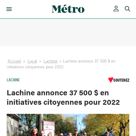
Skip
to
content
Accueil
»
Local
»
Lachine
»
Lachine annonce 37 500 $ en
initiatives citoyennes pour 2022
LACHINE
SOUTENEZ
Lachine annonce 37 500 $ en
initiatives citoyennes pour 2022