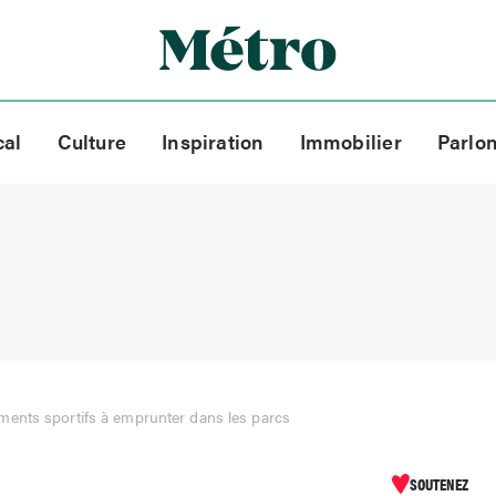
cal
Culture
Inspiration
Immobilier
Parlo
ents sportifs à emprunter dans les parcs
SOUTENEZ