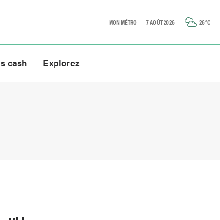
MON MÉTRO
7 AOÛT 2026
26
°C
ns cash
Explorez