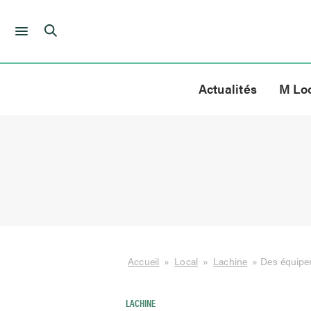
Skip
to
Actualités
M Lo
content
Accueil
»
Local
»
Lachine
»
Des équipem
LACHINE