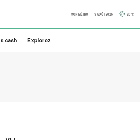
MON MÉTRO
9 AOÛT 2026
20
°C
ns cash
Explorez