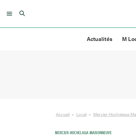
Skip
to
Actualités
M Lo
content
Accueil
»
Local
»
Mercier-Hochelaga-M
MERCIER-HOCHELAGA-MAISONNEUVE