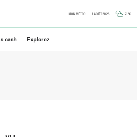
MON MÉTRO
7 AOÛT 2026
21
°C
ns cash
Explorez