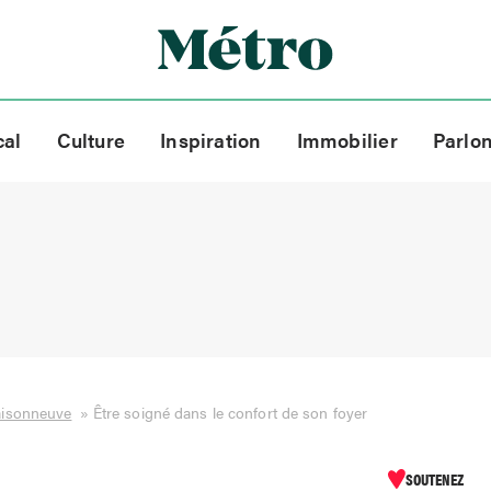
cal
Culture
Inspiration
Immobilier
Parlo
aisonneuve
»
Être soigné dans le confort de son foyer
SOUTENEZ