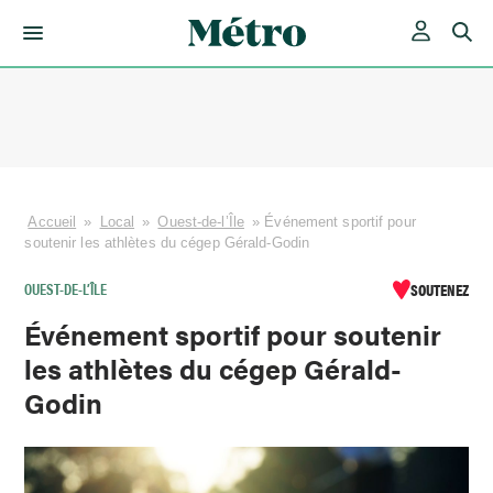
Skip
to
content
Accueil
»
Local
»
Ouest-de-l’Île
»
Événement sportif pour
soutenir les athlètes du cégep Gérald-Godin
OUEST-DE-L’ÎLE
SOUTENEZ
Événement sportif pour soutenir
les athlètes du cégep Gérald-
Godin