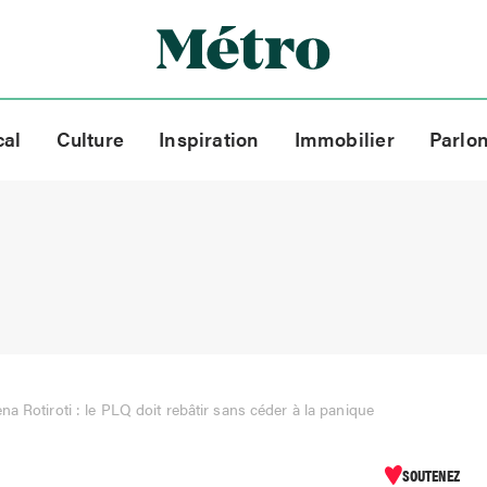
cal
Culture
Inspiration
Immobilier
Parlo
na Rotiroti : le PLQ doit rebâtir sans céder à la panique
SOUTENEZ