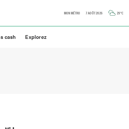
MON MÉTRO
7 AOÛT 2026
29
°C
ns cash
Explorez