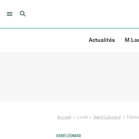
Skip
to
Actualités
M Lo
content
Accueil
»
Local
»
Saint-Léonard
»
Filome
SAINT-LÉONARD