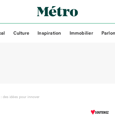
cal
Culture
Inspiration
Immobilier
Parlo
: des idées pour innover
SOUTENEZ