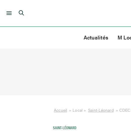
Skip
to
Actualités
M Lo
content
Accueil
»
Local
»
Saint-Léonard
»
CDEC 
SAINT-LÉONARD