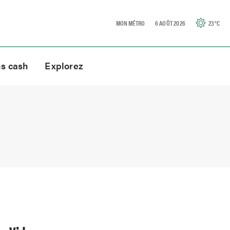
MON MÉTRO
6 AOÛT 2026
23
°C
ns cash
Explorez