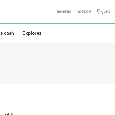
MON MÉTRO
7 AOÛT 2026
23
°C
ns cash
Explorez