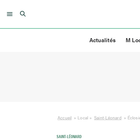
Skip
to
Actualités
M Lo
content
Accueil
»
Local
»
Saint-Léonard
»
Éclosi
SAINT-LÉONARD