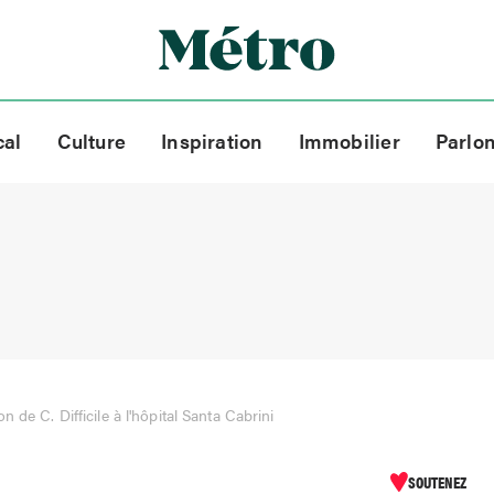
cal
Culture
Inspiration
Immobilier
Parlo
on de C. Difficile à l'hôpital Santa Cabrini
SOUTENEZ