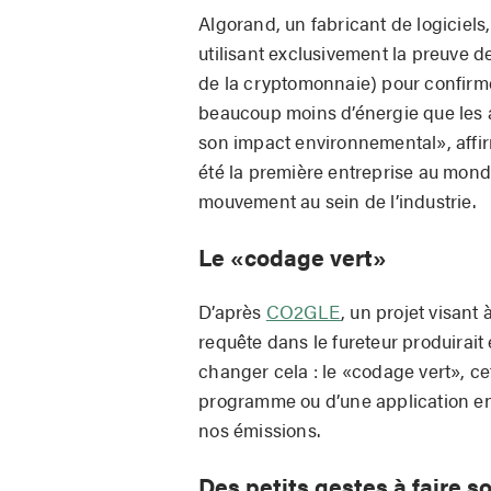
Algorand, un fabricant de logiciel
utilisant exclusivement la preuve de
de la cryptomonnaie) pour confirmer
beaucoup moins d’énergie que les a
son impact environnemental», affirm
été la première entreprise au monde
mouvement au sein de l’industrie.
Le «codage vert»
D’après
CO2GLE
, un projet visan
requête dans le fureteur produirait 
changer cela : le «codage vert», c
programme ou d’une application en s
nos émissions.
Des petits gestes à faire 