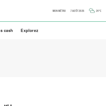
MON MÉTRO
7 AOÛT 2026
24
°C
ns cash
Explorez