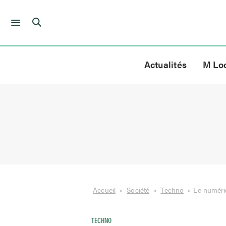
Skip
to
Actualités
M Lo
content
Accueil
»
Société
»
Techno
»
Le numériq
TECHNO