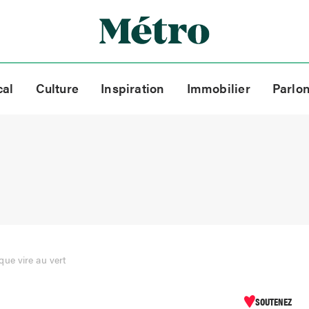
cal
Culture
Inspiration
Immobilier
Parlo
ue vire au vert
SOUTENEZ