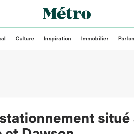
cal
Culture
Inspiration
Immobilier
Parlo
tationnement situé à
p et Dawson