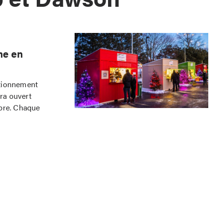
me en
ationnement
era ouvert
mbre. Chaque