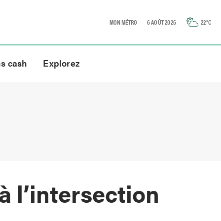
MON MÉTRO
6 AOÛT 2026
22
°C
ns cash
Explorez
 l’intersection