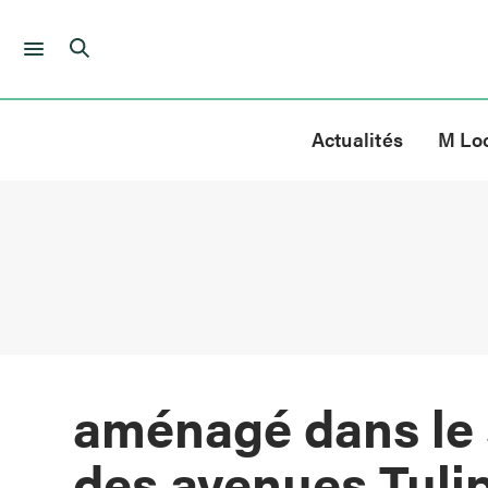
Skip
to
Actualités
M Lo
content
aménagé dans le s
des avenues Tuli