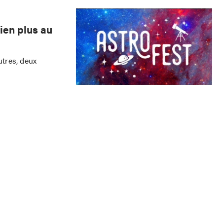
ien plus au
utres, deux