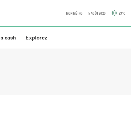
MON MÉTRO
5 AOÛT 2026
23
°C
ns cash
Explorez