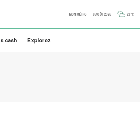
MON MÉTRO
8 AOÛT 2026
23
°C
ns cash
Explorez