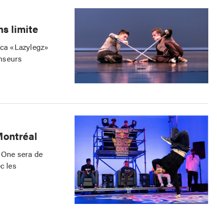
ns limite
uca «Lazylegz»
anseurs
Montréal
C One sera de
c les