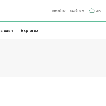
MON MÉTRO
6 AOÛT 2026
28
°C
ns cash
Explorez