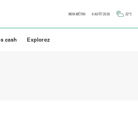
MON MÉTRO
8 AOÛT 2026
22
°C
ns cash
Explorez
e