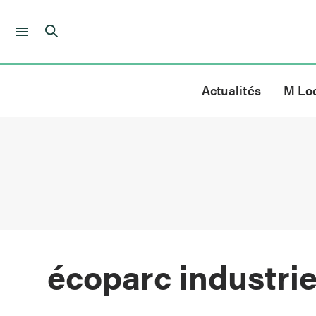
Skip
to
Actualités
M Lo
content
écoparc industrie