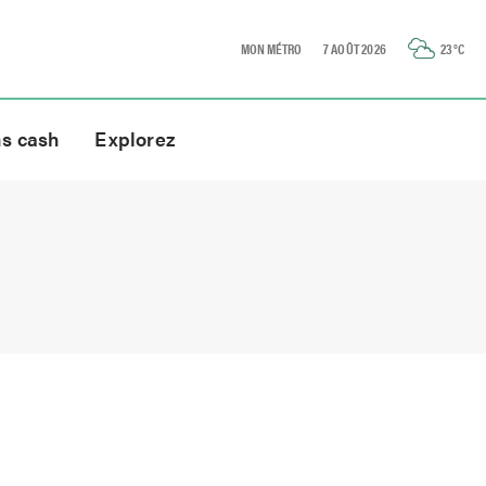
MON MÉTRO
7 AOÛT 2026
23
°C
ns cash
Explorez