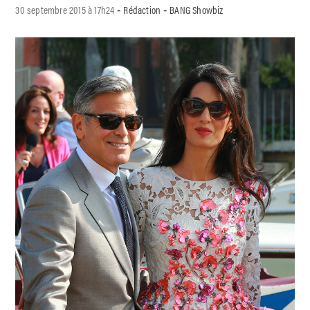
30 septembre 2015 à 17h24
Rédaction
BANG Showbiz
-
-