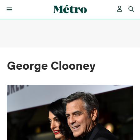
Skip
to
content
George Clooney