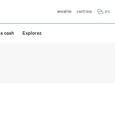
MON MÉTRO
6 AOÛT 2026
21
°C
ns cash
Explorez