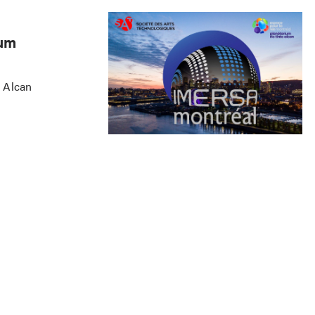
ium
o Alcan