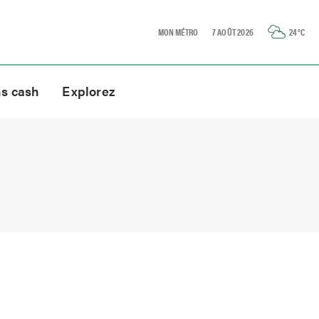
MON MÉTRO
7 AOÛT 2026
24
°C
ns cash
Explorez