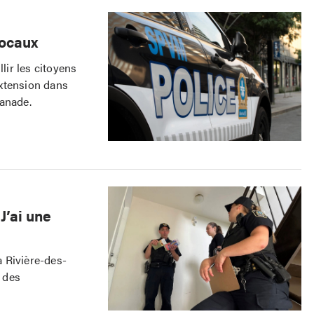
locaux
ir les citoyens
xtension dans
lanade.
J’ai une
 Rivière-des-
r des