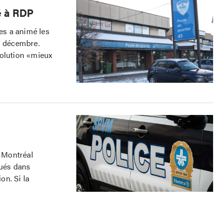
é à RDP
ies a animé les
7 décembre.
solution «mieux
e Montréal
tués dans
on. Si la