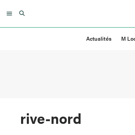
Skip
to
Actualités
M Lo
content
rive-nord