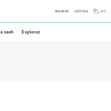
MON MÉTRO
7 AOÛT 2026
23
°C
ns cash
Explorez