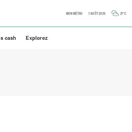
MON MÉTRO
7 AOÛT 2026
21
°C
ns cash
Explorez