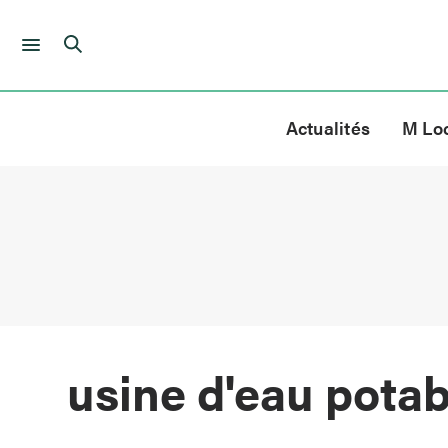
Skip
to
Actualités
M Lo
content
usine d'eau pota