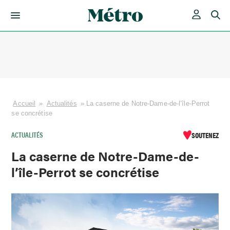
Skip
to
content
Accueil
»
Actualités
»
La caserne de Notre-Dame-de-l’île-Perrot
se concrétise
ACTUALITÉS
SOUTENEZ
La caserne de Notre-Dame-de-
l’île-Perrot se concrétise