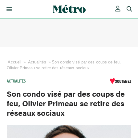
Skip
to
content
Accueil
»
Actualités
»
Son condo visé par des coups de feu,
Olivier Primeau se retire des réseaux sociaux
ACTUALITÉS
SOUTENEZ
Son condo visé par des coups de
feu, Olivier Primeau se retire des
réseaux sociaux