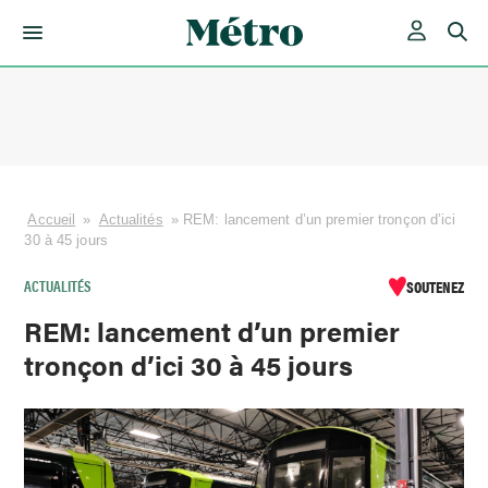
Skip
to
content
Accueil
»
Actualités
»
REM: lancement d’un premier tronçon d’ici
30 à 45 jours
ACTUALITÉS
SOUTENEZ
REM: lancement d’un premier
tronçon d’ici 30 à 45 jours