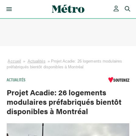
Skip
to
content
Accueil
»
Actualités
»
Projet Acadie: 26 logements modulaires
préfabriqués bientôt disponibles à Montréal
ACTUALITÉS
SOUTENEZ
Projet Acadie: 26 logements
modulaires préfabriqués bientôt
disponibles à Montréal