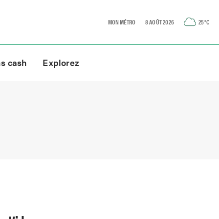
MON MÉTRO
8 AOÛT 2026
25
°C
ns cash
Explorez