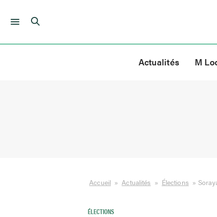
Skip
to
Actualités
M Lo
content
Accueil
»
Actualités
»
Élections
»
Soraya
ÉLECTIONS