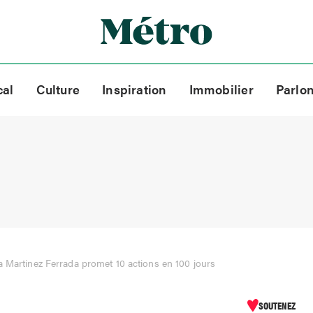
cal
Culture
Inspiration
Immobilier
Parlo
 Martinez Ferrada promet 10 actions en 100 jours
SOUTENEZ