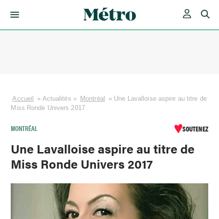
Skip
to
content
Accueil
»
Actualités
»
Montréal
»
Une Lavalloise aspire au titre de
Miss Ronde Univers 2017
MONTRÉAL
SOUTENEZ
Une Lavalloise aspire au titre de
Miss Ronde Univers 2017