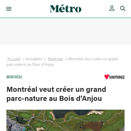
Skip
to
content
Accueil
»
Actualités
»
Montréal
»
Montréal veut créer un grand
parc-nature au Bois d’Anjou
MONTRÉAL
SOUTENEZ
Montréal veut créer un grand
parc-nature au Bois d’Anjou