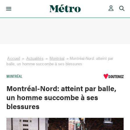
Skip
to
content
Accueil
»
Actualités
»
Montréal
»
Montréal-Nord: atteint par
balle, un homme succombe à ses blessures
MONTRÉAL
SOUTENEZ
Montréal-Nord: atteint par balle,
un homme succombe à ses
blessures